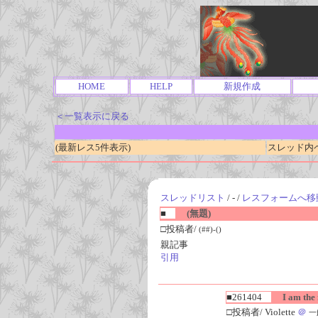
HOME
HELP
新規作成
＜一覧表示に戻る
(最新レス5件表示)
スレッド内ペー
スレッドリスト
/ - /
レスフォームへ移
■
(無題)
□投稿者/
(##)-()
親記事
引用
■261404
I am the 
□投稿者/ Violette
＠
一般