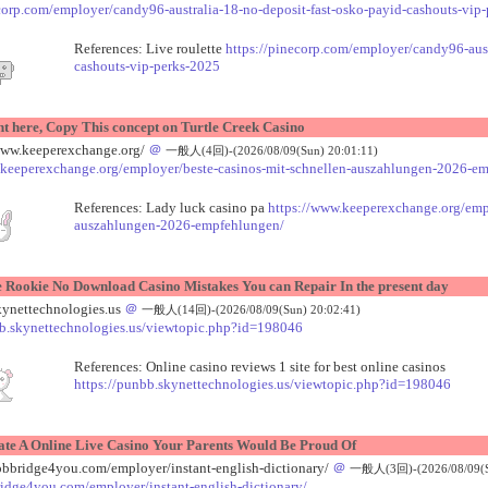
ecorp.com/employer/candy96-australia-18-no-deposit-fast-osko-payid-cashouts-vip
References: Live roulette
https://pinecorp.com/employer/candy96-aust
cashouts-vip-perks-2025
 here, Copy This concept on Turtle Creek Casino
ww.keeperexchange.org/
＠
一般人(4回)-(2026/08/09(Sun) 20:01:11)
w.keeperexchange.org/employer/beste-casinos-mit-schnellen-auszahlungen-2026-e
References: Lady luck casino pa
https://www.keeperexchange.org/empl
auszahlungen-2026-empfehlungen/
Rookie No Download Casino Mistakes You can Repair In the present day
nettechnologies.us
＠
一般人(14回)-(2026/08/09(Sun) 20:02:41)
nbb.skynettechnologies.us/viewtopic.php?id=198046
References: Online casino reviews 1 site for best online casinos
https://punbb.skynettechnologies.us/viewtopic.php?id=198046
e A Online Live Casino Your Parents Would Be Proud Of
bridge4you.com/employer/instant-english-dictionary/
＠
一般人(3回)-(2026/08/09(Su
bridge4you.com/employer/instant-english-dictionary/