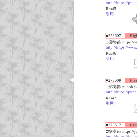
http://https://pin
Res45
引用
■273607
Right
□投稿者/ https://w
http://https://ww
Res46
引用
■273609
Five 
□投稿者/ punbb.sky
http://https://pu
Res47
引用
■273612
Creat
□投稿者/ https://job
http://https://job