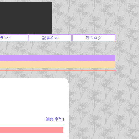
ランク
記事検索
過去ログ
[
編集
|
削除
]