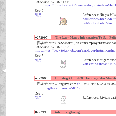
(2026/08/09(Sun) 07:44:51)
http://https://drkitchen.co.kr/member/login.html?no
Res46
References: Niagra fall
引用
noMemberOrder=&returnU
noMemberOrder=&return
■272997
The Lazy Man's Information To San Feli
□投稿者/ https://www.tokai-job.com/employer/instant-casi
(2026/08/09(Sun) 07:46:45)
http://https://www.tokai-job.com/employer/instant-casin
Res47
References: Sugarhouse
引用
von-casino-instant-in-d
■272998
Utilizing 7 Lord Of The Rings Slot Machi
□投稿者/ http://longlive.com
＠
一般人(2回)-(2026/08/09(Sun
http://longlive.com/node/58045
Res48
References: Riviera ca
引用
■272999
tub tile reglazing