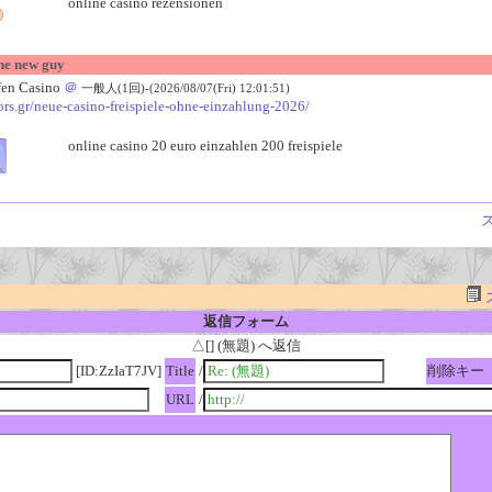
online casino rezensionen
e new guy
en Casino
＠
一般人(1回)-(2026/08/07(Fri) 12:01:51)
lors.gr/neue-casino-freispiele-ohne-einzahlung-2026/
online casino 20 euro einzahlen 200 freispiele
返信フォーム
△[] (無題) へ返信
[ID:ZzIaT7JV]
Title
/
削除キー
URL
/