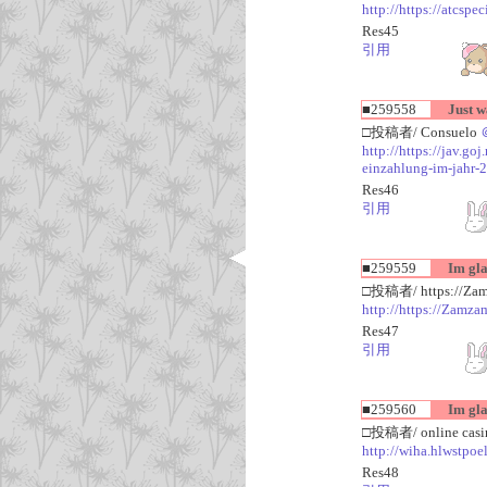
http://https://atcsp
Res45
引用
■259558
Just wan
□投稿者/ Consuelo
http://https://jav.g
einzahlung-im-jahr-
Res46
引用
■259559
Im glad 
□投稿者/ https://Zamza
http://https://Zamzam
Res47
引用
■259560
Im glad
□投稿者/ online casi
http://wiha.hlwstpoe
Res48