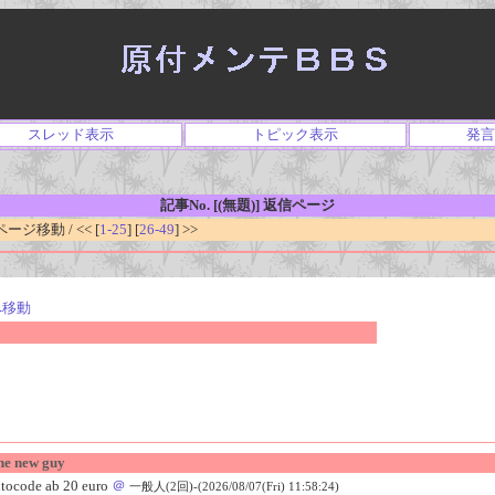
スレッド表示
トピック表示
発言
記事No. [(無題)] 返信ページ
ジ移動 / << [
1-25
] [
26-49
] >>
へ移動
e new guy
ocode ab 20 euro
＠
一般人(2回)-(2026/08/07(Fri) 11:58:24)