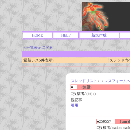
HOME
HELP
新規作成
＜一覧表示に戻る
(最新レス5件表示)
スレッド内ペー
スレッドリスト
/ - /
レスフォーム
■
(無題)
□投稿者/
(##)-()
親記事
引用
■259557
I am th
□投稿者/ casino casht