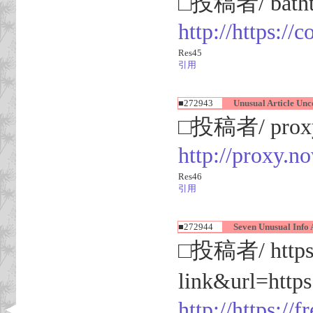
□投稿者/ bathtub
http://https://
Res45
引用
■272943
Unusual Article Unco
□投稿者/ proxy
http://prox
Res46
引用
■272944
Seven Unusual Info A
□投稿者/ https://
link&url=http
http://https://