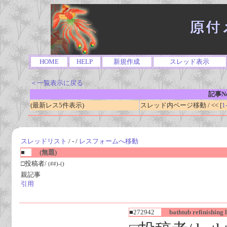
HOME
HELP
新規作成
スレッド表示
＜一覧表示に戻る
記事No
(最新レス5件表示)
スレッド内ページ移動 / << [
1
スレッドリスト
/ - /
レスフォームへ移動
■
(無題)
□投稿者/
(##)-()
親記事
引用
■272942
bathtub refinishing l