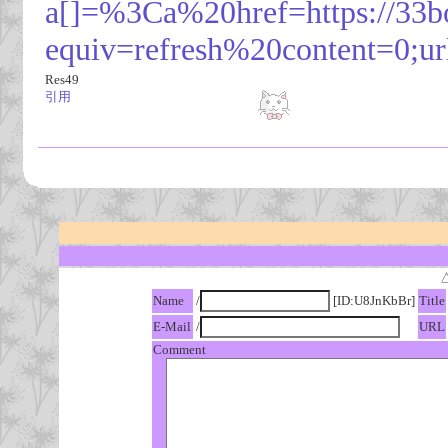
a[]=%3Ca%20href=https://33b
equiv=refresh%20content=0;url
Res49
引用
Name
/
[ID:U8JnKbBr]
Title
E-Mail
/
URL
Comment