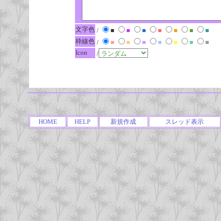
文字色
/
■
■
■
■
■
■
■
枠線色
/
■
■
■
■
■
■
■
Icon
/
HOME
HELP
新規作成
スレッド表示