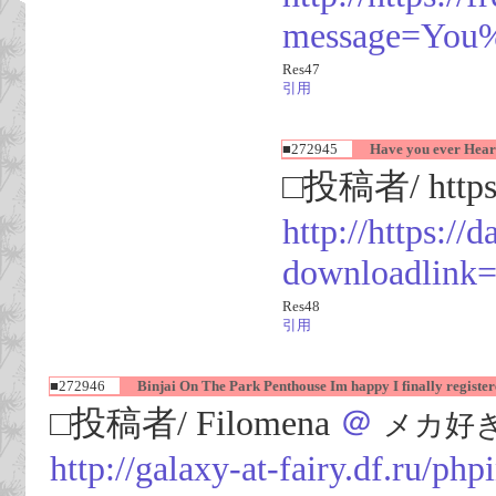
message=You%
Res47
引用
■272945
Have you ever Heard?
□投稿者/ https:
http://https:/
downloadlink=
Res48
引用
■272946
Binjai On The Park Penthouse Im happy I finally register
□投稿者/ Filomena
＠
メカ好き(97
http://galaxy-at-fairy.df.ru/php