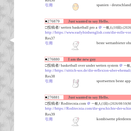
Res36
spanien - deutschlan
引用
■276879
Just wanted to say Hello.
□投稿者/ wetten basketball pro a
＠
一般人(10回)-(2026/0
http://https://www.earlybirdsenglish.com/die-rolle-vo
Res37
beste wettanbieter oh
引用
■276880
I am the new guy
□投稿者/ basketball over under wetten system
＠
一般人(
http://https://sittich-sos.de/die-reflexion-uber-ehem
Res38
sportwetten beste app
引用
■276881
Just wanted to say Hello.
□投稿者/ Roditecnia.com
＠
一般人(1回)-(2026/08/10(Mon
http://https://Roditecnia.com/die-geschichte-der-schi
Res39
kombiwette pferdere
引用