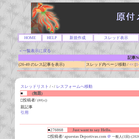
HOME
HELP
新規作成
スレッド表示
＜一覧表示に戻る
記事No
(26-49 のレス記事を表示)
スレッド内ページ移動 /
<<
[
1
スレッドリスト
/ - /
レスフォームへ移動
■
(無題)
□投稿者/
(##)-()
親記事
引用
■276868
Just want to say Hello.
□投稿者/ apuestas Deportivas.com
＠
一般人(1回)-(2026/