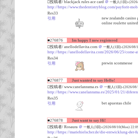
□投稿者/ blackjack rules ace card
＠
一般人(1回)-(2026/0
http://https://www.thedentistryblog.com/payforit-mob
Res33
new zealandn casino g
引用
online roulette united
■276876
Im happy I now registered
□投稿者/ anellodellavita.com
＠
一般人(1回)-(2026/08/10
http://https://anellodellavita.com/2026/06/25/come-aff
Res34
prewin scommesse
引用
■276877
Just wanted to say Hello!
□投稿者/ www.canelanrama.es
＠
一般人(1回)-(2026/08/1
http://https://www.canelanrama.es/2025/01/21/diferenc
Res35
bet apuestas chile
引用
■276878
Just want to say Hi!
□投稿者/ Rosaura
＠
一般人(3回)-(2026/08/10(Mon) 22:09
http://https://mariehielscher.de/die-entwicklung-der-