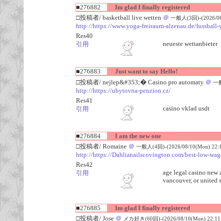
■276882
Im glad I finally registered
□投稿者/ basketball live wetten
＠
一般人(3回)-(2026/08/
http://https://www.yoga-freiraum-alzenau.de/fussball-y
Res40
neueste wettanbieter
引用
■276883
Just want to say Hello!
□投稿者/ nejlep&#353;� Casino pro automaty
＠
一般
http://https://ubytovna-penzion.cz/
Res41
casino vklad usdt
引用
■276884
I am the new one
□投稿者/ Romaine
＠
一般人(4回)-(2026/08/10(Mon) 22:1
http://https://Dahlianailscovington.com/best-low-wa
Res42
age legal casino new 
引用
vancouver, or united 
■276885
Im glad I finally registered
□投稿者/ Jose
＠
メカ好き(60回)-(2026/08/10(Mon) 22:11: