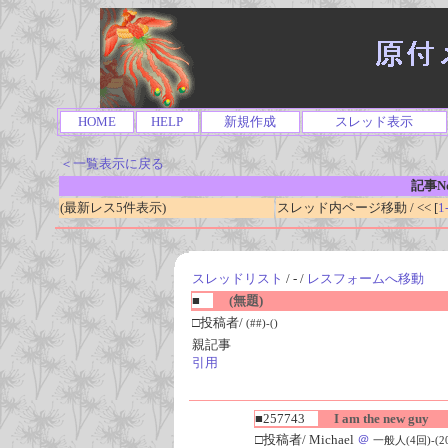
HOME
HELP
新規作成
スレッド表示
＜一覧表示に戻る
記事No
(最新レス5件表示)
スレッド内ページ移動 / << [
1
スレッドリスト
/ - /
レスフォームへ移動
■
(無題)
□投稿者/
(##)-()
親記事
引用
■257743
I am the new guy
□投稿者/ Michael
＠
一般人(4回)-(2026