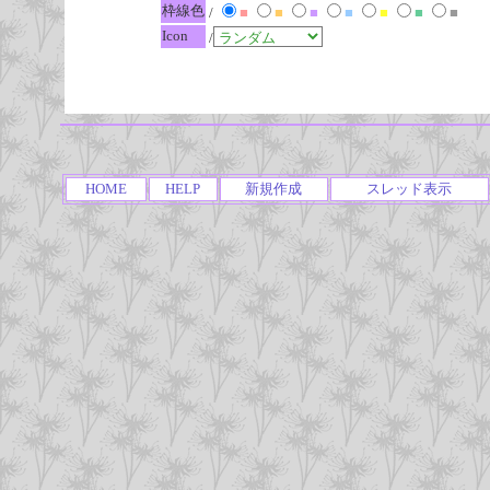
枠線色
/
■
■
■
■
■
■
■
Icon
/
HOME
HELP
新規作成
スレッド表示