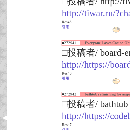
□投稿者/ http://ti
http://tiwar.ru/?
Res45
引用
■272941
Everyone Loves Casino Oh
□投稿者/ board-en
http://https://bo
Res46
引用
■272942
bathtub refinishing los ange
□投稿者/ bathtub re
http://https://cod
Res47
引用