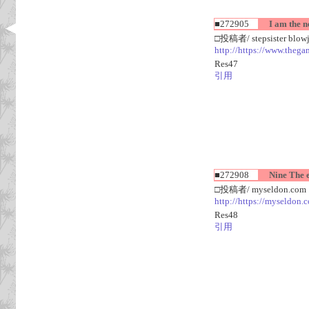
■272905
I am the ne
□投稿者/ stepsister blow
http://https://www.thega
Res47
引用
■272908
Nine The ex
□投稿者/ myseldon.com
http://https://myseldon.
Res48
引用