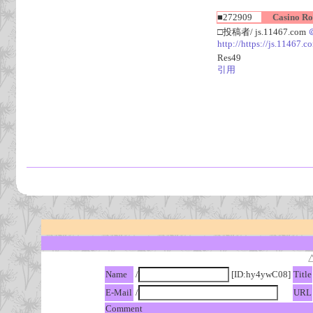
■272909
Casino Roc
□投稿者/ js.11467.com
http://https://js.1146
Res49
引用
Name
/
[ID:hy4ywC08]
Title
E-Mail
/
URL
Comment