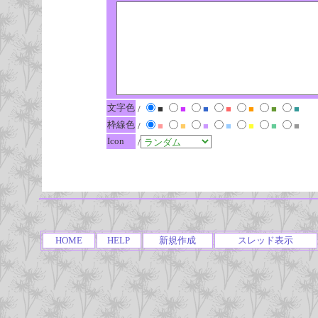
文字色
/
■
■
■
■
■
■
■
枠線色
/
■
■
■
■
■
■
■
Icon
/
HOME
HELP
新規作成
スレッド表示