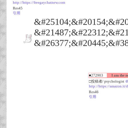
http://https://freegaychatnew.com
Res45
引用
&#25104;&#20154;&#20
&#21487;&#22312;&#21
&#26377;&#20445;&#38
■272903
I am the n
□投稿者/ psychologist
http://https://amazon.
Res46
引用