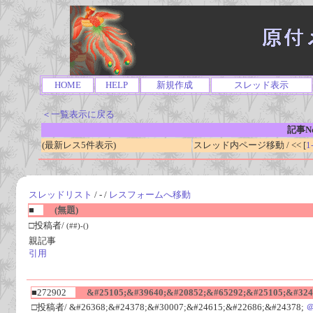
HOME
HELP
新規作成
スレッド表示
＜一覧表示に戻る
記事No
(最新レス5件表示)
スレッド内ページ移動 / << [
1
スレッドリスト
/ - /
レスフォームへ移動
■
(無題)
□投稿者/
(##)-()
親記事
引用
■272902
&#25105;&#39640;&#20852;&#65292;&#25105;&#3245
□投稿者/ &#26368;&#24378;&#30007;&#24615;&#22686;&#24378;