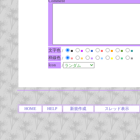
Comment
文字色
/
■
■
■
■
■
■
■
枠線色
/
■
■
■
■
■
■
■
Icon
/
HOME
HELP
新規作成
スレッド表示