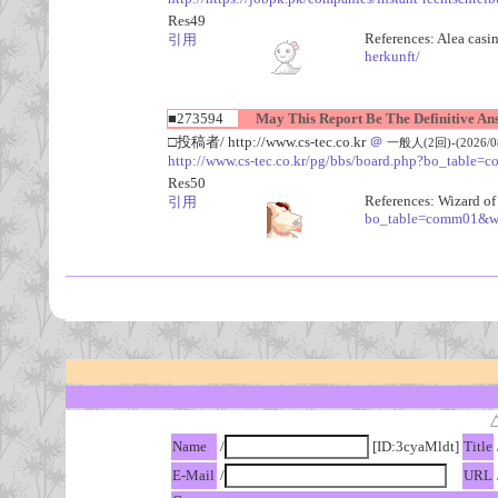
Res49
References: Alea casi
引用
herkunft/
■273594
May This Report Be The Definitive Ans
□投稿者/ http://www.cs-tec.co.kr
＠
一般人(2回)-(2026/08/
http://www.cs-tec.co.kr/pg/bbs/board.php?bo_tabl
Res50
References: Wizard o
引用
bo_table=comm01&w
Name
/
[ID:3cyaMldt]
Title
E-Mail
/
URL