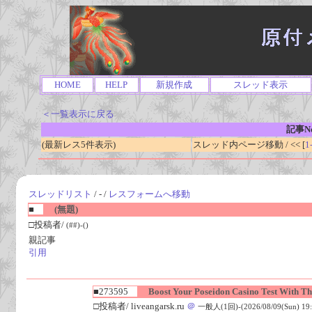
HOME
HELP
新規作成
スレッド表示
＜一覧表示に戻る
記事No
(最新レス5件表示)
スレッド内ページ移動 / << [
1
スレッドリスト
/ - /
レスフォームへ移動
■
(無題)
□投稿者/
(##)-()
親記事
引用
■273595
Boost Your Poseidon Casino Test With Th
□投稿者/ liveangarsk.ru
＠
一般人(1回)-(2026/08/09(Sun) 19: