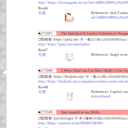
http://https://liveangarsk.ru/out?url=aHR0cHM6
Res46
References: Jack Casi
引用
url=aHR0cHM6Ly9zb
■273597
The Quickest & Easiest Solution to Newpo
□投稿者/ https://jam2.me/
＠
一般人(1回)-(2026/08/09(Sun) 1
http://https://jam2.me/aureliahan
Res47
References: Angel or d
引用
■273598
3 Ways You Can Get More Bally's Las Veg
□投稿者/ https://findjobs.my/
＠
一般人(1回)-(2026/08/09(Sun
http://https://findjobs.my/companies/online-casino-mit-
Res48
References: Capitol ca
引用
deutschland/
■273599
Just wanted to say Hello.
□投稿者/ psychologist
＠
弄り魔神(353回)-(2026/08/09(Sun) 1
http://https://amazon.it/dp/B0H8YQK9P2