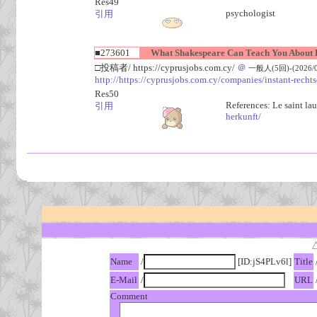
Res49
psychologist
引用
■273601
What Shakespeare Can Teach You About B
□投稿者/ https://cyprusjobs.com.cy/
＠
一般人(5回)-(2026/08
http://https://cyprusjobs.com.cy/companies/instant-recht
Res50
References: Le saint la
引用
herkunft/
Name
/
[ID:jS4PLv6l]
Title
E-Mail
/
URL
Comment