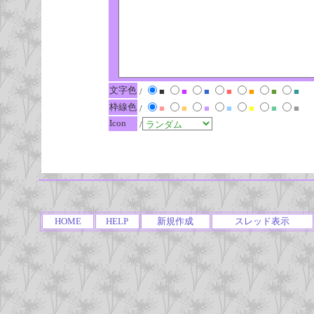
文字色
/
■
■
■
■
■
■
■
枠線色
/
■
■
■
■
■
■
■
Icon
/
HOME
HELP
新規作成
スレッド表示