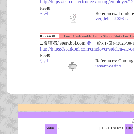
http://https://career.agricodeexpo.org/employer/
Res48
引用
References: Lumier
vergleich-2026-casi
■274480
Four Undeniable Facts About Slots For F
□投稿者/ sparkbpl.com
＠
一般人(7回)-(2026/08/10
http://https://sparkbpl.com/employer/spielen-sie-ca
Res49
引用
References: Gaming
instant-casino
Name
/
[ID:2D1AHksJ]
Title