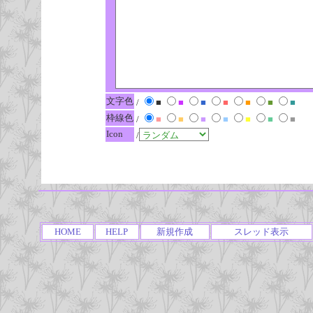
文字色
/
■
■
■
■
■
■
■
枠線色
/
■
■
■
■
■
■
■
Icon
/
HOME
HELP
新規作成
スレッド表示