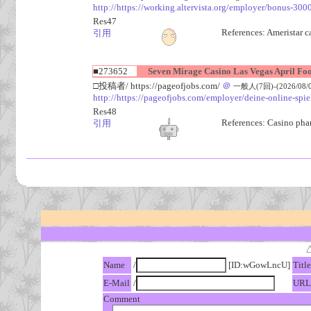
http://https://working.altervista.org/employer/bonus-3000
Res47
References: Ameristar c
引用
■273652
Seven Mirage Casino Las Vegas April Foo
□投稿者/ https://pageofjobs.com/
＠
一般人(7回)-(2026/08/09
http://https://pageofjobs.com/employer/deine-online-spie
Res48
References: Casino ph
引用
Name
/
[ID:wGowLncU]
Title
E-Mail
/
URL
Comment