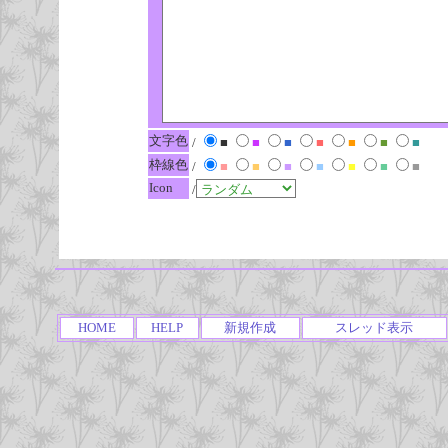
文字色
/
■
■
■
■
■
■
■
枠線色
/
■
■
■
■
■
■
■
Icon
/
HOME
HELP
新規作成
スレッド表示