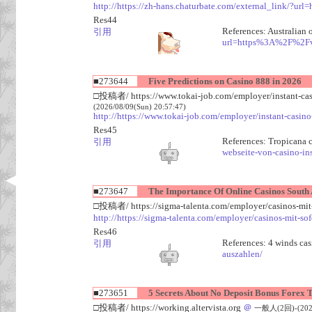
http://https://zh-hans.chaturbate.com/external_link/?
Res44
References: Australian 
引用
url=https%3A%2F%2Fvo
■273644
Five Predictions on Casino 888 in 2026
□投稿者/ https://www.tokai-job.com/employer/instant-casi
(2026/08/09(Sun) 20:57:47)
http://https://www.tokai-job.com/employer/instant-casin
Res45
References: Tropicana 
引用
webseite-von-casino-ins
■273647
The Importance Of Online Casinos South 
□投稿者/ https://sigma-talenta.com/employer/casinos-mit-
http://https://sigma-talenta.com/employer/casinos-mit-so
Res46
References: 4 winds ca
引用
auszahlen/
■273651
5 Secrets About No Deposit Bonus Forex T
□投稿者/ https://working.altervista.org
＠
一般人(2回)-(2026/