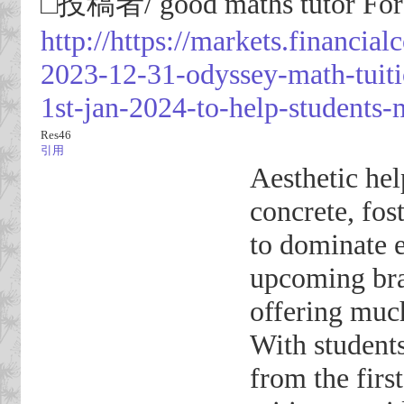
□投稿者/ good maths tutor For 
http://https://markets.financia
2023-12-31-odyssey-math-tuitio
1st-jan-2024-to-help-students
Res46
引用
Aesthetic he
concrete, fos
to dominate 
upcoming bra
offering muc
With student
from the firs