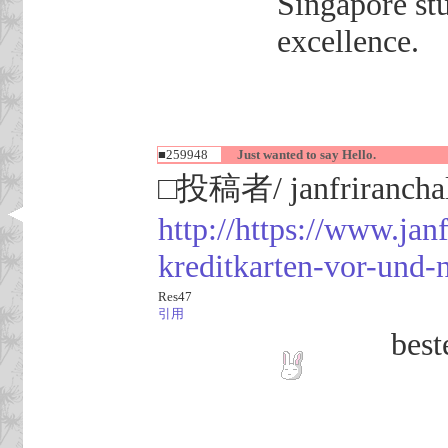
Singapore stu
excellence.
■259948
Just wanted to say Hello.
□投稿者/ janfriranch
http://https://www.ja
kreditkarten-vor-und-n
Res47
引用
best