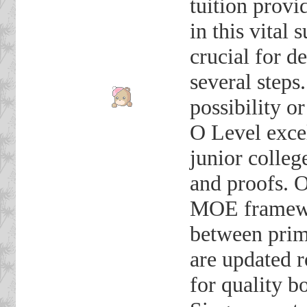
tuition provi
in this vital
crucial for d
several steps
possibility o
O Level excel
junior colleg
and proofs. 
MOE framewo
between prim
are updated 
for quality b