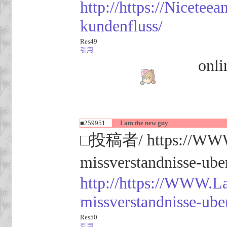
http://https://Nicetee
kundenfluss/
Res49
引用
onli
■259951
I am the new guy
□投稿者/ https://WWW.L
missverstandnisse-ube
http://https://WWW.La
missverstandnisse-ube
Res50
引用