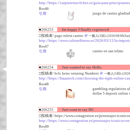
http://https://carpinteriavilches.es/guia-para-principiante
Res46
juego de casino gladiad
引用
■266253
Im happy I finally registered
□投稿者/ pago ruleta casino
＠
一般人(1回)-(2026/08/08(Sat) 
http://https://www.culturefitness.es/2026/03/12/la-importa
Res47
casino en san telmo
引用
■266254
Just wanted to say Hello.
□投稿者/ bclc keno winning Numbers
＠
一般人(1回)-(2026/0
http://https://Isaaatech.com/choosing-the-right-online-c
Res48
gambling regulations uk
引用
dollar 5 deposit online
■266255
Just want to say Hi!
□投稿者/ https://www.costagestion.es/personajes-iconico
http://https://www.costagestion.es/personajes-iconicos-e
Res49