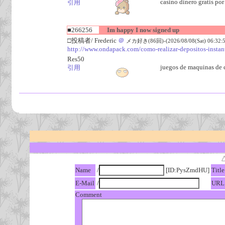
casino dinero gratis por
引用
■266256
Im happy I now signed up
□投稿者/ Frederic
＠
メカ好き(86回)-(2026/08/08(Sat) 06:32:5
http://www.ondapack.com/como-realizar-depositos-instan
Res50
juegos de maquinas de c
引用
Name
/
[ID:PysZmdHU]
Title
E-Mail
/
URL
Comment