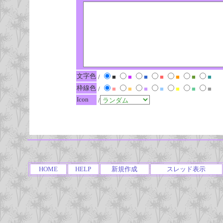
文字色
/
■
■
■
■
■
■
■
枠線色
/
■
■
■
■
■
■
■
Icon
/
HOME
HELP
新規作成
スレッド表示