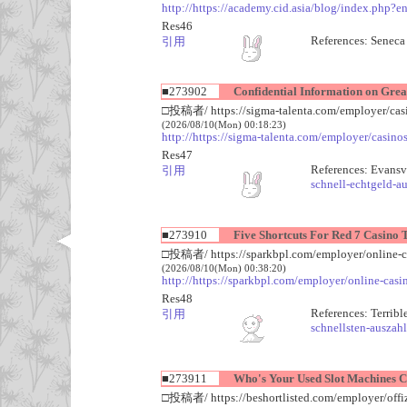
http://https://academy.cid.asia/blog/index.php?
Res46
References: Seneca
引用
■273902
Confidential Information on Grea
□投稿者/ https://sigma-talenta.com/employer/casin
(2026/08/10(Mon) 00:18:23)
http://https://sigma-talenta.com/employer/casino
Res47
References: Evansv
引用
schnell-echtgeld-a
■273910
Five Shortcuts For Red 7 Casino T
□投稿者/ https://sparkbpl.com/employer/online-ca
(2026/08/10(Mon) 00:38:20)
http://https://sparkbpl.com/employer/online-cas
Res48
References: Terribl
引用
schnellsten-auszah
■273911
Who's Your Used Slot Machines C
□投稿者/ https://beshortlisted.com/employer/offizi