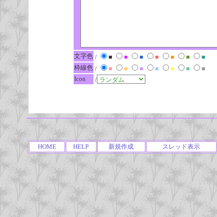
文字色
/
■
■
■
■
■
■
■
枠線色
/
■
■
■
■
■
■
■
Icon
/
HOME
HELP
新規作成
スレッド表示