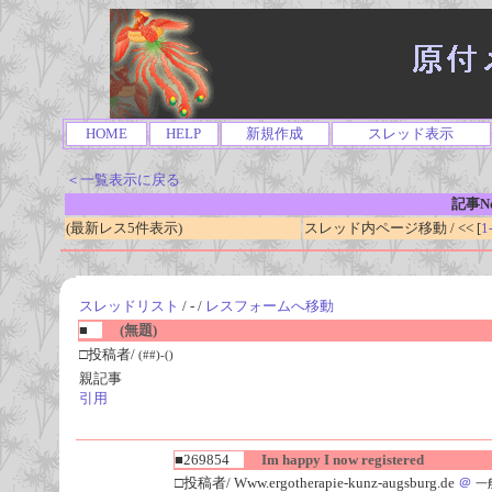
HOME
HELP
新規作成
スレッド表示
＜一覧表示に戻る
記事No
(最新レス5件表示)
スレッド内ページ移動 / << [
1
スレッドリスト
/ - /
レスフォームへ移動
■
(無題)
□投稿者/
(##)-()
親記事
引用
■269854
Im happy I now registered
□投稿者/ Www.ergotherapie-kunz-augsburg.de
＠
一般