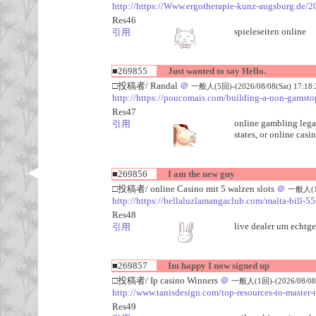
http://https://Www.ergotherapie-kunz-augsburg.de/202
Res46
spieleseiten online
引用
■269855
Just wanted to say Hello.
□投稿者/ Randal
＠
一般人(5回)-(2026/08/08(Sat) 17:18:
http://https://poucomais.com/building-a-non-gamsto
Res47
online gambling legal
引用
states, or online casi
■269856
I am the new guy
□投稿者/ online Casino mit 5 walzen slots
＠
一般人(1回)
http://https://bellaluzlamangaclub.com/malta-bill-55
Res48
live dealer um echtge
引用
■269857
Im happy I now signed up
□投稿者/ Ip casino Winners
＠
一般人(1回)-(2026/08/08(S
http://www.tanisdesign.com/top-resources-to-master
Res49