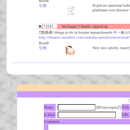
Res48
Expliciet materiaal bek
引用
platforms voor discreet
■273545
Im happy I finally signed up
□投稿者/ things to do in bourne massachusetts
＠
一般人(1回)
http://finance.sausalito.com/camedia.sausalito/news/rea
Res49
Very nice article, exact
引用
Name
/
[ID:myxeqnuZ]
Title
E-Mail
/
URL
Comment