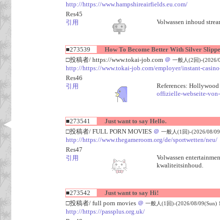
http://https://www.hampshireairfields.eu.com/
Res45
Volwassen inhoud stream
引用
■273539
How To Become Better With Silver Slipper
□投稿者/ https://www.tokai-job.com
＠
一般人(2回)-(2026/08
http://https://www.tokai-job.com/employer/instant-casin
Res46
References: Hollywood 
引用
offizielle-webseite-von
■273541
Just want to say Hello.
□投稿者/ FULL PORN MOVIES
＠
一般人(1回)-(2026/08/09(
http://https://www.thegameroom.org/de/sportwetten/neu/
Res47
Volwassen entertainment
引用
kwaliteitsinhoud.
■273542
Just want to say Hi!
□投稿者/ full porn movies
＠
一般人(1回)-(2026/08/09(Sun) 1
http://https://passplus.org.uk/