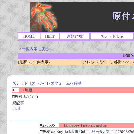
HOME
HELP
新規作成
スレッド表示
＜一覧表示に戻る
記事No
(最新レス5件表示)
スレッド内ページ移動 / << [
1
スレッドリスト
/ - /
レスフォームへ移動
■
(無題)
□投稿者/
(##)-()
親記事
引用
■273535
Im happy I now signed up
□投稿者/ Buy Tadalafil Online
＠
一般人(2回)-(2026/08/09(Su