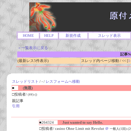
HOME
HELP
新規作成
スレッド表示
＜一覧表示に戻る
記事No
(最新レス5件表示)
スレッド内ページ移動 / << [
1
スレッドリスト
/ - /
レスフォームへ移動
■
(無題)
□投稿者/
(##)-()
親記事
引用
■264324
Just wanted to say Hello.
□投稿者/ casino Ohne Limit mit Revolut
＠
一般人(1回)-(202