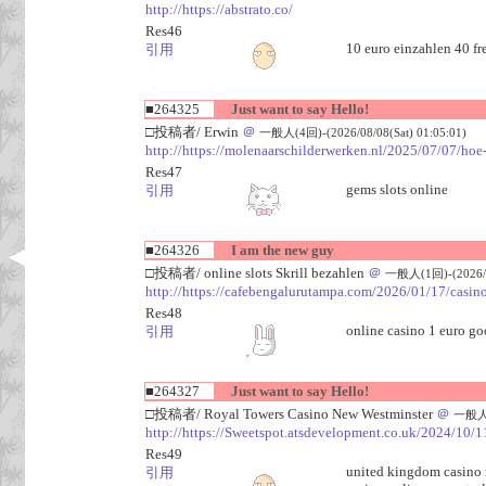
http://https://abstrato.co/
Res46
10 euro einzahlen 40 fr
引用
■264325
Just want to say Hello!
□投稿者/ Erwin
＠
一般人(4回)-(2026/08/08(Sat) 01:05:01)
http://https://molenaarschilderwerken.nl/2025/07/07/hoe
Res47
gems slots online
引用
■264326
I am the new guy
□投稿者/ online slots Skrill bezahlen
＠
一般人(1回)-(2026/08
http://https://cafebengalurutampa.com/2026/01/17/casi
Res48
online casino 1 euro g
引用
■264327
Just want to say Hello!
□投稿者/ Royal Towers Casino New Westminster
＠
一般人(1
http://https://Sweetspot.atsdevelopment.co.uk/2024/10/11
Res49
united kingdom casino n
引用