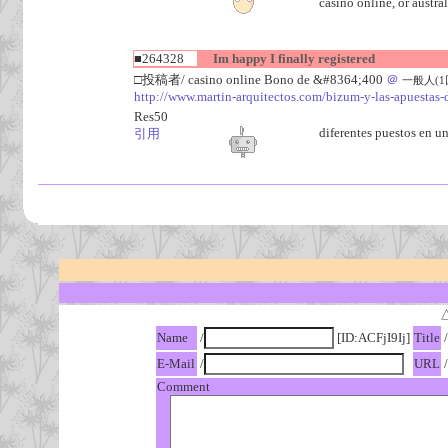
casino online, or austra
■264328
Im happy I finally registered
□投稿者/ casino online Bono de &#8364;400
＠
一般人(1回)-
http://www.martin-arquitectos.com/bizum-y-las-apuestas-d
Res50
diferentes puestos en u
引用
Name
/
[ID:ACFjI9Ij]
Title
/
E-Mail
/
URL
/
Comment