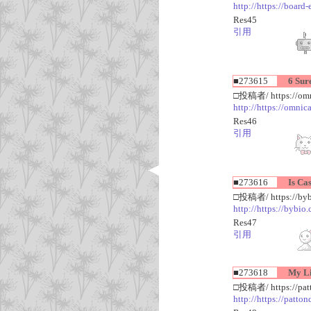
http://https://boar
Res45
引用
■273615
6 Suref
□投稿者/ https://omn
http://https://omnic
Res46
引用
■273616
Is Casi
□投稿者/ https://byb
http://https://bybio.
Res47
引用
■273618
My Life
□投稿者/ https://pat
http://https://patto