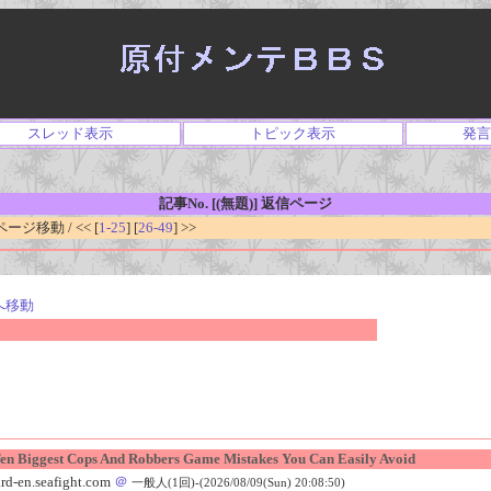
スレッド表示
トピック表示
発言
記事No. [(無題)] 返信ページ
ジ移動 / << [
1-25
] [
26-49
] >>
へ移動
 Biggest Cops And Robbers Game Mistakes You Can Easily Avoid
d-en.seafight.com
＠
一般人(1回)-(2026/08/09(Sun) 20:08:50)