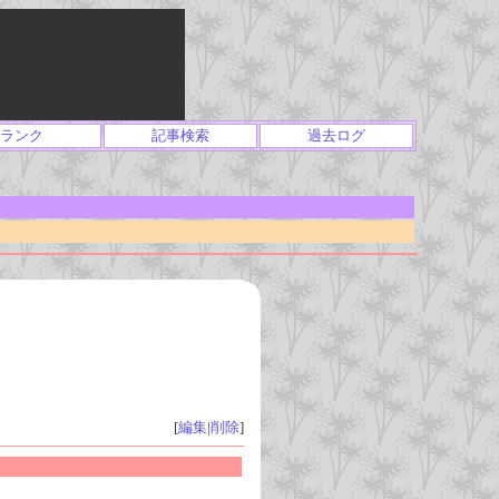
ランク
記事検索
過去ログ
[
編集
|
削除
]