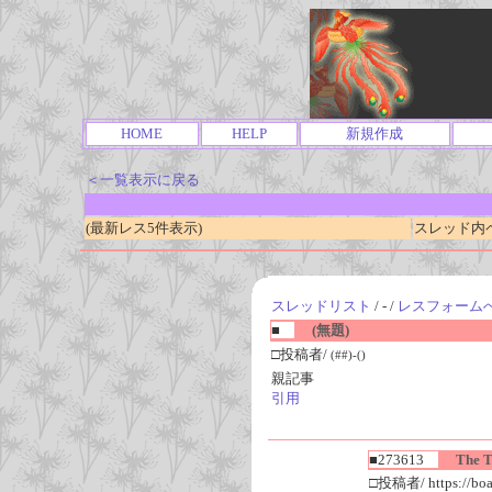
HOME
HELP
新規作成
＜一覧表示に戻る
(最新レス5件表示)
スレッド内ペー
スレッドリスト
/ - /
レスフォーム
■
(無題)
□投稿者/
(##)-()
親記事
引用
■273613
The Ten
□投稿者/ https://boar