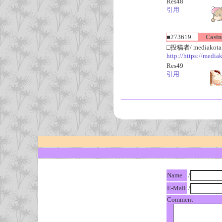
Res48
引用
■273619
Casino
□投稿者/ mediakota
http://https://media
Res49
引用
Name
/
E-Mail
/
Comment