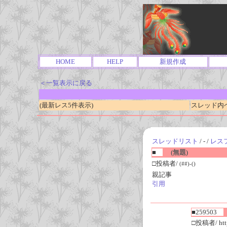
HOME
HELP
新規作成
＜一覧表示に戻る
(最新レス5件表示)
スレッド内ペー
スレッドリスト
/ - /
レス
■
(無題)
□投稿者/
(##)-()
親記事
引用
■259503
□投稿者/ http: