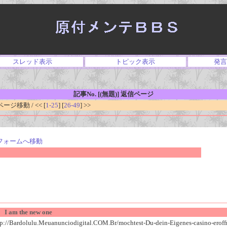
スレッド表示
トピック表示
発言
記事No. [(無題)] 返信ページ
ジ移動 / << [
1-25
] [
26-49
] >>
フォームへ移動
I am the new one
//Bardolulu.Meuanunciodigital.COM.Br/mochtest-Du-dein-Eigenes-casino-erof