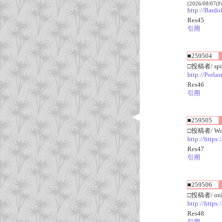
(2026/08/07(Fr
http://Bardo
Res45
引用
■259504
□投稿者/ spie
http://Porla
Res46
引用
■259505
□投稿者/ Wo E
http://https
Res47
引用
■259506
□投稿者/ onlin
http://https
Res48
引用