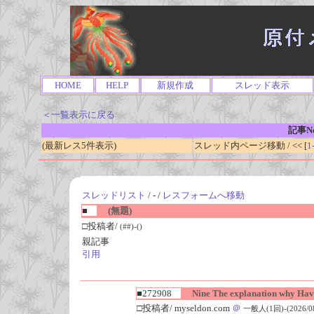
HOME
HELP
新規作成
スレッド表示
＜一覧表示に戻る
記事No
(最新レス5件表示)
スレッド内ページ移動 / << [
1
スレッドリスト
/ - /
レスフォームへ移動
■
(無題)
□投稿者/
(##)-()
親記事
引用
■272908
Nine The explanation why Havin
□投稿者/ myseldon.com
＠
一般人(1回)-(2026/08/