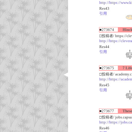
http://https://www.k
Res43
引用
■273674
Hinckl
□投稿者/ https://clev
http://https://cleve
Res44
引用
■273675
7 Life-
□投稿者/ academy.ci
http://https://aca
Res45
引用
■273677
These I
□投稿者/ jobs.capsal
http://https://jobs.
Res46