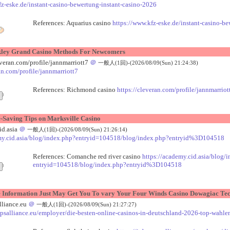
fz-eske.de/instant-casino-bewertung-instant-casino-2026
References: Aquarius casino
https://www.kfz-eske.de/instant-casino-b
ey Grand Casino Methods For Newcomers
eran.com/profile/jannmarriott7
＠
一般人(1回)-(2026/08/09(Sun) 21:24:38)
ran.com/profile/jannmarriott7
References: Richmond casino
https://cleveran.com/profile/jannmarriot
Saving Tips on Marksville Casino
d.asia
＠
一般人(1回)-(2026/08/09(Sun) 21:26:14)
demy.cid.asia/blog/index.php?entryid=104518/blog/index.php?entryid%3D104518
References: Comanche red river casino
https://academy.cid.asia/blog/
entryid=104518/blog/index.php?entryid%3D104518
nformation Just May Get You To vary Your Four Winds Casino Dowagiac Te
liance.eu
＠
一般人(1回)-(2026/08/09(Sun) 21:27:27)
capsalliance.eu/employer/die-besten-online-casinos-in-deutschland-2026-top-wahle