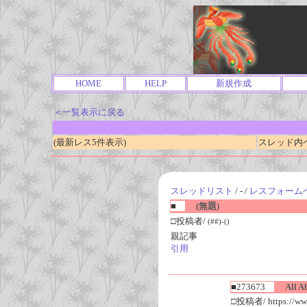
HOME
HELP
新規作成
＜一覧表示に戻る
(最新レス5件表示)
スレッド内ペー
スレッドリスト
/ - /
レスフォーム
■
(無題)
□投稿者/
(##)-()
親記事
引用
■273673
All Abo
□投稿者/ https://www.