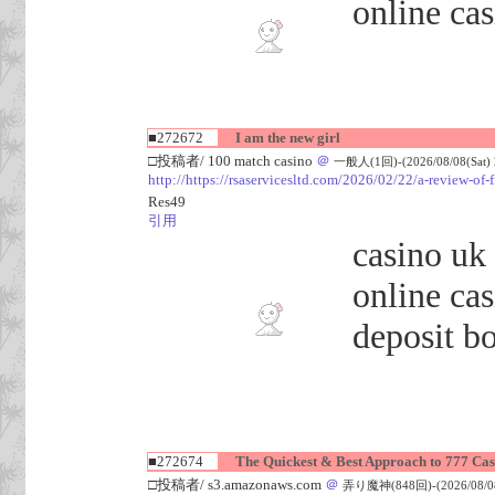
online ca
■272672
I am the new girl
□投稿者/ 100 match casino
＠
一般人(1回)-(2026/08/08(Sat) 
http://https://rsaservicesltd.com/2026/02/22/a-review-of
Res49
引用
casino uk
online cas
deposit bo
■272674
The Quickest & Best Approach to 777 Cas
□投稿者/ s3.amazonaws.com
＠
弄り魔神(848回)-(2026/08/08(