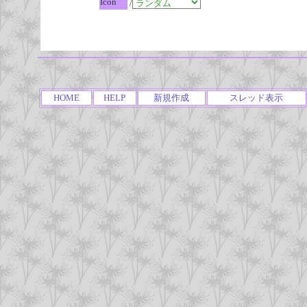
Icon
/
HOME
HELP
新規作成
スレッド表示