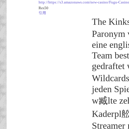
http://https://s3.amazonaws.com/new-casino/Fugu-Casin
Res50
引用
The Kinks
Paronym v
eine engl
Team best
gedraftet
Wildcards
jeden Spi
w臧lte zeh
Kaderpl舩z
Streamer r