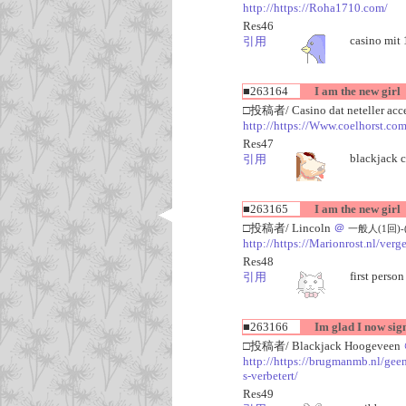
http://https://Roha1710.com/
Res46
casino mit
引用
■263164
I am the new girl
□投稿者/ Casino dat neteller acc
http://https://Www.coelhorst.com
Res47
blackjack c
引用
■263165
I am the new girl
□投稿者/ Lincoln
＠
一般人(1回)-(20
http://https://Marionrost.nl/verg
Res48
first person
引用
■263166
Im glad I now sig
□投稿者/ Blackjack Hoogeveen
http://https://brugmanmb.nl/geen
s-verbetert/
Res49