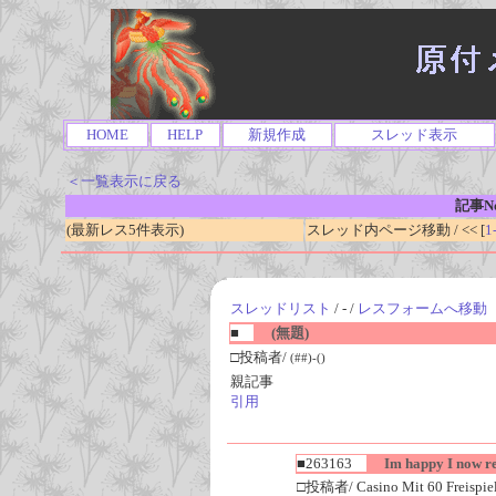
HOME
HELP
新規作成
スレッド表示
＜一覧表示に戻る
記事No
(最新レス5件表示)
スレッド内ページ移動 / << [
1
スレッドリスト
/ - /
レスフォームへ移動
■
(無題)
□投稿者/
(##)-()
親記事
引用
■263163
Im happy I now re
□投稿者/ Casino Mit 60 Freispie