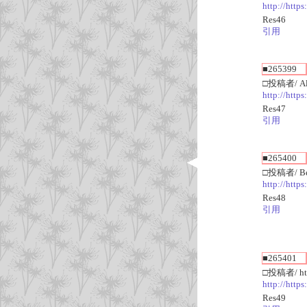
http://http
Res46
引用
■265399
□投稿者/ Al
http://http
Res47
引用
■265400
□投稿者/ B
http://http
Res48
引用
■265401
□投稿者/ http
http://http
Res49