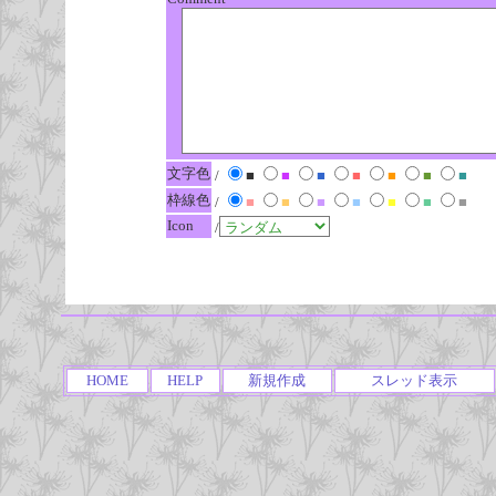
文字色
/
■
■
■
■
■
■
■
枠線色
/
■
■
■
■
■
■
■
Icon
/
HOME
HELP
新規作成
スレッド表示