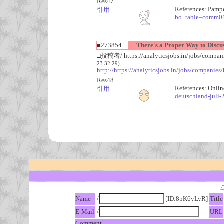
Res47
References: Pamp
引用
bo_table=comm0
■273854
There's a Proper Way to Discuss
□投稿者/ https://analyticsjobs.in/jobs/compani
23:32:29)
http://https://analyticsjobs.in/jobs/companies
Res48
References: Onlin
引用
deutschland-juli-
Name
/
[ID:8pK6yLyR]
Title
E-Mail
/
URL
Comment