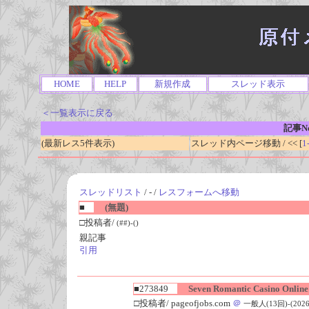
HOME
HELP
新規作成
スレッド表示
＜一覧表示に戻る
記事No
(最新レス5件表示)
スレッド内ページ移動 / << [
1
スレッドリスト
/ - /
レスフォームへ移動
■
(無題)
□投稿者/
(##)-()
親記事
引用
■273849
Seven Romantic Casino Online
□投稿者/ pageofjobs.com
＠
一般人(13回)-(2026/0