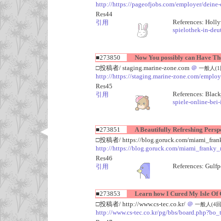
http://https://pageofjobs.com/employer/deine-
Res44
References: Holl
引用
spielothek-in-deu
■273850
Now You possibly can Have The 
□投稿者/ staging.marine-zone.com
＠
一般人(1回)
http://https://staging.marine-zone.com/employe
Res45
References: Black
引用
spiele-online-bei-
■273851
A Beautifully Refreshing Perspe
□投稿者/ https://blog.goruck.com/miami_fran
http://https://blog.goruck.com/miami_franky
Res46
References: Gulfp
引用
■273853
Learn how I Cured My Isle Of C
□投稿者/ http://www.cs-tec.co.kr/
＠
一般人(4回)-(
http://www.cs-tec.co.kr/pg/bbs/board.php?