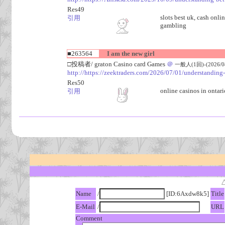
Res49
slots best uk, cash onl
引用
gambling
■263564
I am the new girl
□投稿者/ graton Casino card Games
＠
一般人(1回)-(2026/08/
http://https://zeektraders.com/2026/07/01/understanding
Res50
online casinos in ontar
引用
Name
/
[ID:6Axdw8k5]
Title
E-Mail
/
URL
Comment