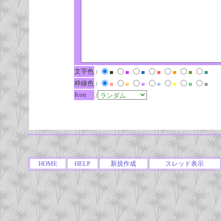
文字色
/
■
■
■
■
■
■
■
枠線色
/
■
■
■
■
■
■
■
Icon
/
HOME
HELP
新規作成
スレッド表示