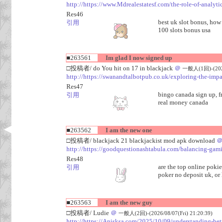
http://https://www.Mdrealestatesf.com/the-role-of-analyt
Res46
best uk slot bonus, how
引用
100 slots bonus usa
■263561
Im glad I now signed up
□投稿者/ do You hit on 17 in blackjack
＠
一般人(1回)-(2026/
http://https://swanandtalbotpub.co.uk/exploring-the-imp
Res47
bingo canada sign up, fr
引用
real money canada
■263562
I am the new one
□投稿者/ blackjack 21 blackjackist mod apk download
http://https://goodquestionashtabula.com/balancing-gami
Res48
are the top online pokie
引用
poker no deposit uk, or
■263563
I am the new guy
□投稿者/ Ludie
＠
一般人(2回)-(2026/08/07(Fri) 21:20:39)
http://https://Anisksa.com/2025/10/09/understanding-bet