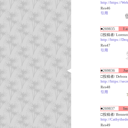
http://https://We
Res46
引用
■269835
I am
□投稿者/ Lorenz
http://https://Dr
Res47
引用
■269836
Just
□投稿者/ Debora
http://https://se
Res48
引用
■269837
Im ha
□投稿者/ Bennet
http://Cathythede
Res49