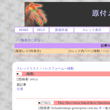
HOME
HELP
新規作成
スレッド表示
＜一覧表示に戻る
記事No
(最新レス5件表示)
スレッド内ページ移動 / << [
1
スレッドリスト
/ - /
レスフォームへ移動
■
(無題)
□投稿者/
(##)-()
親記事
引用
■273823
They Have been Asked three Questions a
□投稿者/ bolsadetrabajo.genterprise.com.mx
＠
一般人(4