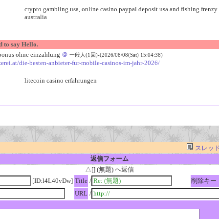
crypto gambling usa, online casino paypal deposit usa and fishing frenzy sl
australia
to say Hello.
onus ohne einzahlung
＠
一般人(1回)-(2026/08/08(Sat) 15:04:38)
zerei.at/die-besten-anbieter-fur-mobile-casinos-im-jahr-2026/
litecoin casino erfahrungen
スレッ
返信フォーム
△[] (無題) へ返信
[ID:l4L40vDw]
Title
/
削除キー
URL
/