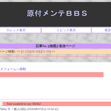
スレッド表示
トピック表示
発言
記事No. [(無題)] 返信ページ
ジ移動 / << [
1-25
] [
26-50
] [
51-50
] >>
レスフォームへ移動
07
Just wanted to say Hello!
ilas
＠
一般人(9回)-(2026/08/07(Fri) 19:50:42)