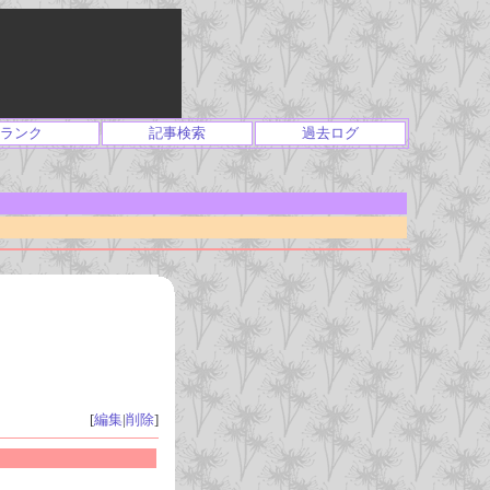
ランク
記事検索
過去ログ
[
編集
|
削除
]