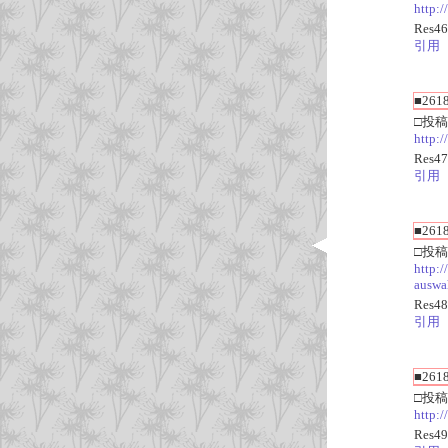
http:/
Res46
引用
■26
□投稿者/
http:/
Res47
引用
■26
□投稿者/
http:/
auswa
Res48
引用
■26
□投稿者/
http:/
Res49