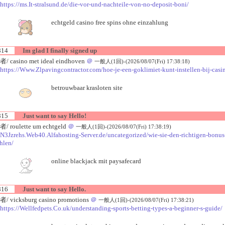
/https://ms.It-stralsund.de/die-vor-und-nachteile-von-no-deposit-boni/
echtgeld casino free spins ohne einzahlung
1814
Im glad I finally signed up
 casino met ideal eindhoven
＠
一般人(1回)-(2026/08/07(Fri) 17:38:18)
/https://Www.Zlpavingcontractor.com/hoe-je-een-goklimiet-kunt-instellen-bij-casi
betrouwbaar krasloten site
1815
Just want to say Hello!
 roulette um echtgeld
＠
一般人(1回)-(2026/08/07(Fri) 17:38:19)
/N3Jzrehs.Web40.Alfahosting-Server.de/uncategorized/wie-sie-den-richtigen-bonus
hlen/
online blackjack mit paysafecard
1816
Just want to say Hello.
 vicksburg casino promotions
＠
一般人(1回)-(2026/08/07(Fri) 17:38:21)
/https://Wellfedpets.Co.uk/understanding-sports-betting-types-a-beginner-s-guide/