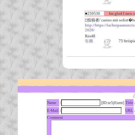
■259530
Im glad I now s
□投稿者/ casino mit sofort�be
http://https://lachuspaanuncio
2026/
Res48
75 freisp
引用
Name
/
[ID:se5jEumt]
Title
E-Mail
/
URL
Comment