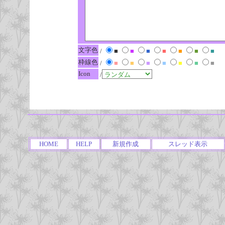
文字色
/
■
■
■
■
■
■
■
枠線色
/
■
■
■
■
■
■
■
Icon
/
HOME
HELP
新規作成
スレッド表示