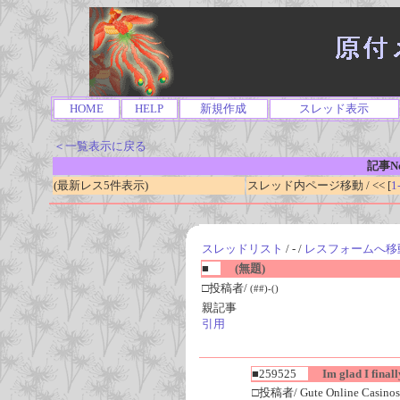
HOME
HELP
新規作成
スレッド表示
＜一覧表示に戻る
記事No
(最新レス5件表示)
スレッド内ページ移動 / << [
1
スレッドリスト
/ - /
レスフォームへ移
■
(無題)
□投稿者/
(##)-()
親記事
引用
■259525
Im glad I finall
□投稿者/ Gute Online Casinos