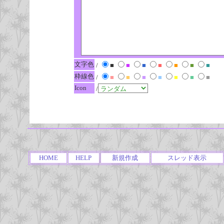
文字色
/
■
■
■
■
■
■
■
枠線色
/
■
■
■
■
■
■
■
Icon
/
HOME
HELP
新規作成
スレッド表示