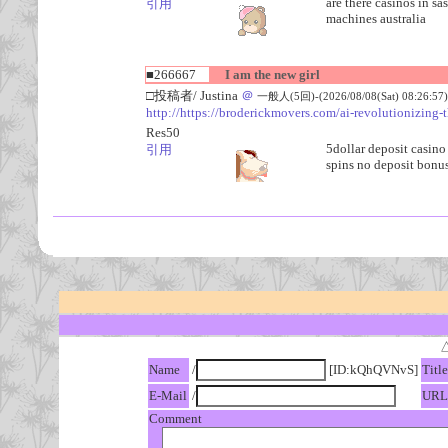
are there casinos in s
引用
machines australia
■266667
I am the new girl
□投稿者/ Justina
＠
一般人(5回)-(2026/08/08(Sat) 08:26:57)
http://https://broderickmovers.com/ai-revolutionizing-
Res50
5dollar deposit casino 
引用
spins no deposit bonu
Name
/
[ID:kQhQVNvS]
Title
E-Mail
/
URL
Comment