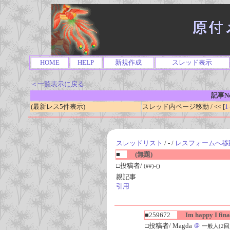
HOME
HELP
新規作成
スレッド表示
＜一覧表示に戻る
記事No
(最新レス5件表示)
スレッド内ページ移動 / << [
1
スレッドリスト
/ - /
レスフォームへ移
■
(無題)
□投稿者/
(##)-()
親記事
引用
■259672
Im happy I final
□投稿者/ Magda
＠
一般人(2回)-(