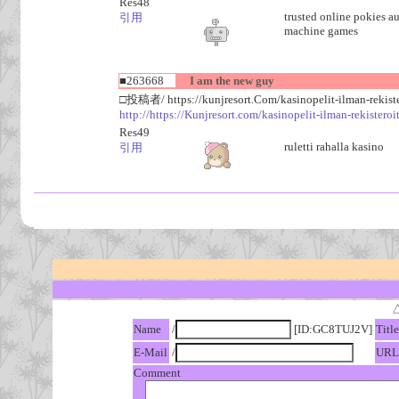
Res48
trusted online pokies au
引用
machine games
■263668
I am the new guy
□投稿者/ https://kunjresort.Com/kasinopelit-ilman-rekiste
http://https://Kunjresort.com/kasinopelit-ilman-rekistero
Res49
ruletti rahalla kasino
引用
Name
/
[ID:GC8TUJ2V]
Title
E-Mail
/
URL
Comment