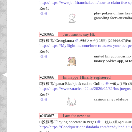
http://https://www.janfriranchal.com/how-to-claim-free-sp
Res45
play pokies online free 
引用
gambling facts australia
■263665
Just want to say Hi.
□投稿者/ Georgianna
＠
機械フェチ(105回)-(2026/08/07(Fri) 2
http://https://Myflightime.com/how-to-assess-your-bet-p
Res46
united kingdom casino 
引用
money pokies app, or t
■263666
Im happy I finally registered
□投稿者/ ganar Blackjack casino Online
＠
一般人(1回)-(2026
http://https://www.zaraclean22.es/2026/05/31/los-juegos-
Res47
casinos en guadalupe
引用
■263667
I am the new one
□投稿者/ Playing baccarat in vegas
＠
一般人(1回)-(2026/08/0
http://https://Goodquestionashtabula.com/candyland-s-us