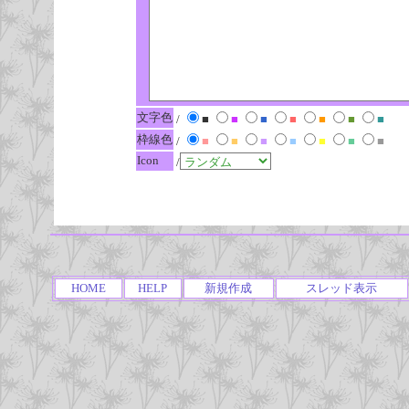
文字色
/
■
■
■
■
■
■
■
枠線色
/
■
■
■
■
■
■
■
Icon
/
HOME
HELP
新規作成
スレッド表示