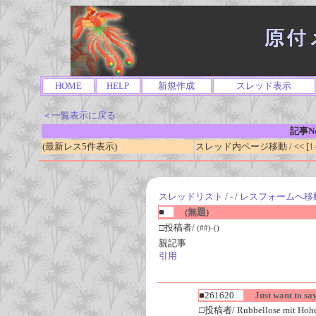
HOME
HELP
新規作成
スレッド表示
＜一覧表示に戻る
記事No
(最新レス5件表示)
スレッド内ページ移動 / << [
1
スレッドリスト
/ - /
レスフォームへ移
■
(無題)
□投稿者/
(##)-()
親記事
引用
■261620
Just want to say
□投稿者/ Rubbellose mit Hohe