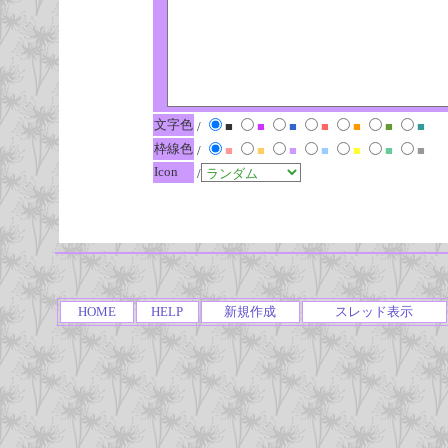
文字色
/
■
■
■
■
■
■
■
枠線色
/
■
■
■
■
■
■
■
Icon
/
HOME
HELP
新規作成
スレッド表示