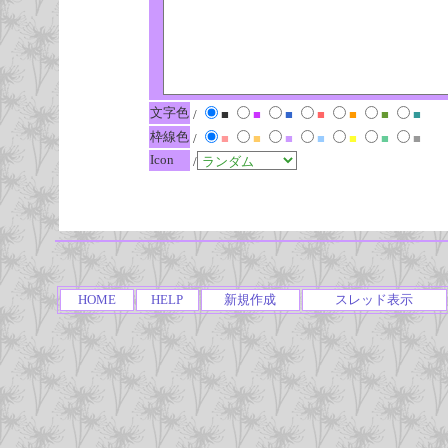
文字色
/
■
■
■
■
■
■
■
枠線色
/
■
■
■
■
■
■
■
Icon
/
HOME
HELP
新規作成
スレッド表示