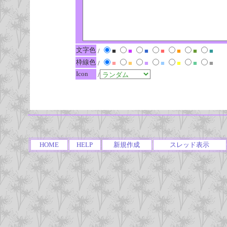
文字色
/
■
■
■
■
■
■
■
枠線色
/
■
■
■
■
■
■
■
Icon
/
HOME
HELP
新規作成
スレッド表示