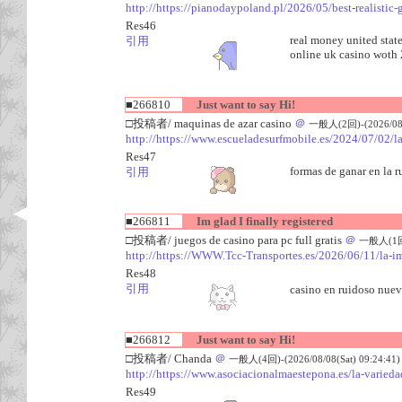
http://https://pianodaypoland.pl/2026/05/best-realistic
Res46
real money united states
引用
online uk casino woth 
■266810
Just want to say Hi!
□投稿者/ maquinas de azar casino
＠
一般人(2回)-(2026/08/0
http://https://www.escueladesurfmobile.es/2024/07/02/la
Res47
formas de ganar en la r
引用
■266811
Im glad I finally registered
□投稿者/ juegos de casino para pc full gratis
＠
一般人(1回)-
http://https://WWW.Tcc-Transportes.es/2026/06/11/la-im
Res48
引用
casino en ruidoso nue
■266812
Just want to say Hi!
□投稿者/ Chanda
＠
一般人(4回)-(2026/08/08(Sat) 09:24:41)
http://https://www.asociacionalmaestepona.es/la-varieda
Res49