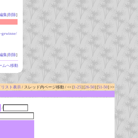
編集
|
削除
]
e-gewinne/
編集
|
削除
]
ームへ移動
ドリスト表示
/ スレッド内ページ移動 / << [
1-25
] [
26-50
] [
51-50
] >>
/