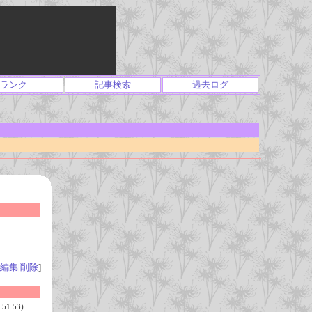
ランク
記事検索
過去ログ
編集
|
削除
]
51:53)