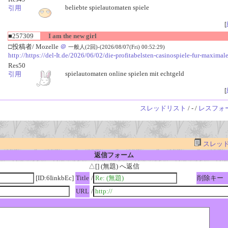
beliebte spielautomaten spiele
引用
[
■257309
I am the new girl
□投稿者/ Mozelle
＠
一般人(2回)-(2026/08/07(Fri) 00:52:29)
http://https://del-It.de/2026/06/02/die-profitabelsten-casinospiele-fur-maximal
Res50
spielautomaten online spielen mit echtgeld
引用
[
スレッドリスト
/ - /
レスフォ
スレッ
返信フォーム
△[] (無題) へ返信
[ID:6IinkbEc]
Title
/
削除キー
URL
/