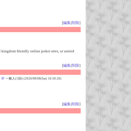
[
編集
|
削除
]
 kingdom friendly online poker sites, or united
[
編集
|
削除
]
/
＠
一般人(1回)-(2026/08/08(Sat) 16:50:26)
[
編集
|
削除
]