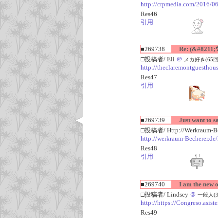
http://crpmedia.com/2016/06
Res46
引用
■269738
Re: (&#8211;
□投稿者/ Eli
＠
メカ好き(65回)-(2
http://theclaremontguesthous
Res47
引用
■269739
Just want to sa
□投稿者/ Http://Werkraum-Bech
http://werkraum-Becherer.de/
Res48
引用
■269740
I am the new 
□投稿者/ Lindsey
＠
一般人(3回)
http://https://Congreso.asist
Res49