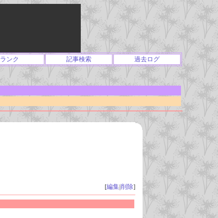
ランク
記事検索
過去ログ
[
編集
|
削除
]