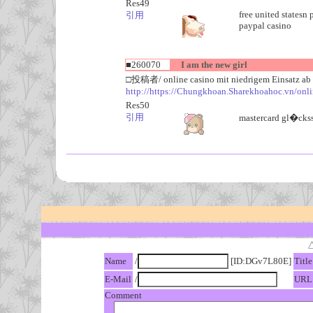
Res49
free united statesn 
引用
paypal casino
■260070
I am the new girl
□投稿者/ online casino mit niedrigem Einsatz ab
http://https://Chungkhoan.Sharekhoahoc.vn/onli
Res50
引用
mastercard gl�ckss
Name
/
[ID:DGv7L80E]
Title
E-Mail
/
URL
Comment