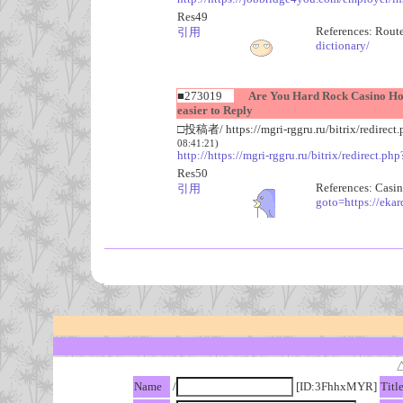
Res49
References: Rout
引用
dictionary/
■273019
Are You Hard Rock Casino Holl
easier to Reply
□投稿者/ https://mgri-rggru.ru/bitrix/redirect
08:41:21)
http://https://mgri-rggru.ru/bitrix/redirect.
Res50
References: Casi
引用
goto=https://eka
Name
/
[ID:3FhhxMYR]
Titl