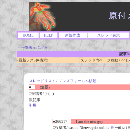
HOME
HELP
新規作成
スレッド表示
＜一覧表示に戻る
記事No
(最新レス5件表示)
スレッド内ページ移動 / << [
1
スレッドリスト
/ - /
レスフォームへ移動
■
(無題)
□投稿者/
(##)-()
親記事
引用
■266517
I am the new guy
□投稿者/ casino Nieuwegein online
＠
一般人(1回)-(