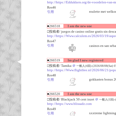
http://https://Eddukkers.org/de-voordelen-van-m
Res46
roulette met welk
引用
■266518
I am the new one
□投稿者/ juegos de casino online gratis sin desc
http://https://Www.calculem.es/2026/03/19/aspec
Res47
引用
casinos en san seb
■266519
Im glad I now registered
□投稿者/ Tamika
＠
一般人(4回)-(2026/08/08(Sat) 07
http://https://Www.flightfree.nl/2026/06/21/pop
Res48
gokkasten bonus 
引用
■266520
I am the new one
□投稿者/ Blackjack 50 cent inzet
＠
一般人(1回)-(20
http://https://www.blissadz.com
Res49
xxxtreme lightning
引用