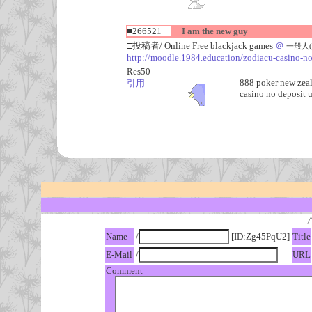
■266521
I am the new guy
□投稿者/ Online Free blackjack games
＠
一般人(1回
http://moodle.1984.education/zodiacu-casino-no
Res50
888 poker new zeala
引用
casino no deposit u
Name
/
[ID:Zg45PqU2]
Title
E-Mail
/
URL
Comment