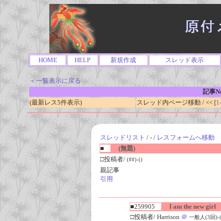
HOME
HELP
新規作成
スレッド表示
＜一覧表示に戻る
記事No
(最新レス5件表示)
スレッド内ページ移動 / << [
1
スレッドリスト
/ - /
レスフォームへ移動
■
(無題)
□投稿者/
(##)-()
親記事
引用
■259905
I am the new girl
□投稿者/ Harrison
＠
一般人(3回)-(20