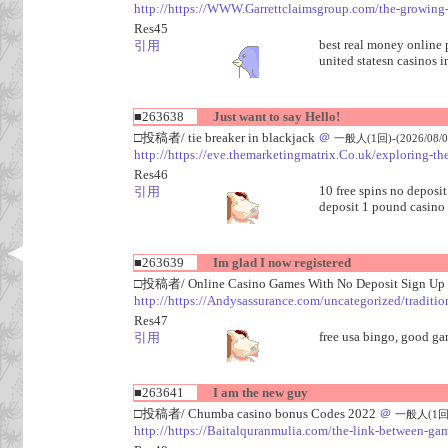
http://https://WWW.Garrettclaimsgroup.com/the-growing-t
Res45
best real money online 
引用
united statesn casinos 
■263638
Just want to say Hello!
□投稿者/ tie breaker in blackjack
＠
一般人(1回)-(2026/08/07(
http://https://eve.themarketingmatrix.Co.uk/exploring-th
Res46
10 free spins no deposi
引用
deposit 1 pound casino
■263639
Im glad I now registered
□投稿者/ Online Casino Games With No Deposit Sign Up 
http://https://Andysassurance.com/uncategorized/tradition
Res47
free usa bingo, good gam
引用
■263641
I am the new guy
□投稿者/ Chumba casino bonus Codes 2022
＠
一般人(1回)-(
http://https://Baitalquranmulia.com/the-link-between-ga