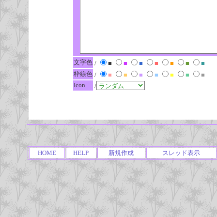
文字色
/
■
■
■
■
■
■
■
枠線色
/
■
■
■
■
■
■
■
Icon
/
HOME
HELP
新規作成
スレッド表示